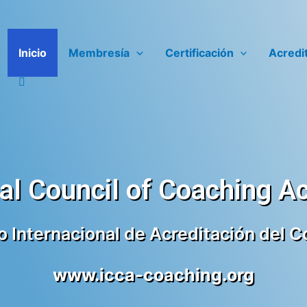
Inicio
Membresía
Certificación
Acredi
nal Council of Coaching Ac
 Internacional de Acreditación del 
www.icca-coaching.org