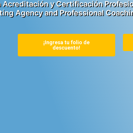
 Acreditación y Certificación Profesi
ing Agency and Professional Coachin
¡Ingresa tu folio de
descuento!