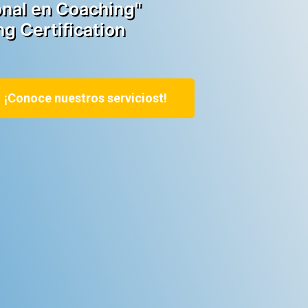
onal en Coaching"
g Certification
¡Conoce nuestros serviciost!