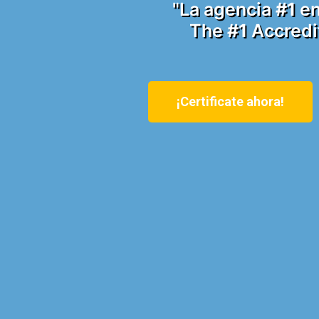
"La agencia
#1
en
The
#1
Accredit
¡Certificate ahora!