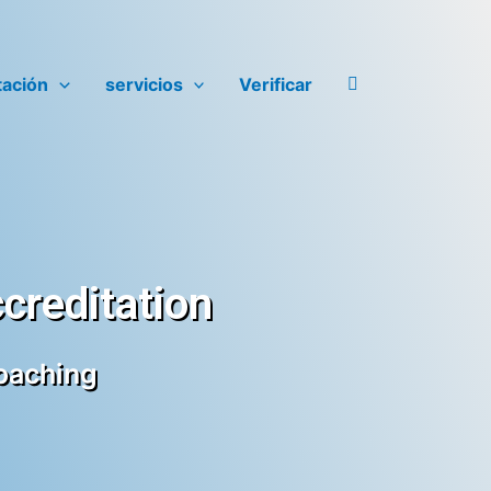
tación
servicios
Verificar
creditation
Coaching