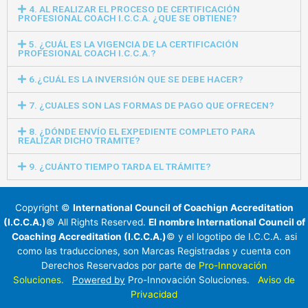
4. AL REALIZAR EL PROCESO DE CERTIFICACIÓN
PROFESIONAL COACH I.C.C.A. ¿QUE SE OBTIENE?
5. ¿CUÁL ES LA VIGENCIA DE LA CERTIFICACIÓN
PROFESIONAL COACH I.C.C.A.?
6.¿CUÁL ES LA INVERSIÓN QUE SE DEBE HACER?
7. ¿CUALES SON LAS FORMAS DE PAGO QUE OFRECEN?
8. ¿DÓNDE ENVÍO EL EXPEDIENTE COMPLETO PARA
REALIZAR DICHO TRAMITE?
9. ¿CUÁNTO TIEMPO TARDA EL TRÁMITE?
Copyright ©
International Council of Coachign Accreditation
(I.C.C.A.)
© All Rights Reserved.
El nombre International Council of
Coaching Accreditation (I.C.C.A.)
© y el logotipo de I.C.C.A. asi
como las traducciones, son Marcas Registradas y cuenta con
Derechos Reservados por parte de
Pro-Innovación
Soluciones.
Powered by
Pro-Innovación Soluciones.
Aviso de
Privacidad