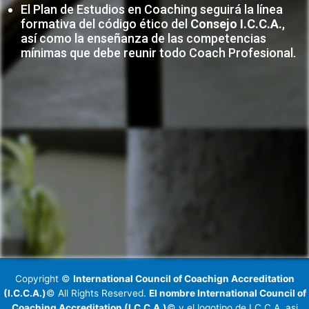
El Plan de Estudios en Coaching seguirá la línea
formativa del código ético del
Consejo I.C.C.A.
,
así como la enseñanza de las competencias
mínimas que debe reunir todo Coach Profesional.
Copyright ©
International Council of Coachign Accreditation
(I.C.C.A.)
© All Rights Reserved.
El nombre International Council of
Coaching Accreditation (I.C.C.A.)
© y el logotipo de I.C.C.A. asi