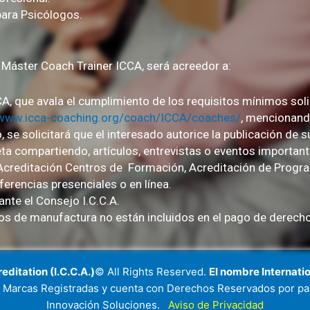
para Psicólogos.
Máster Coach Trainer ICCA, será acreedor a:
, que avala el cumplimiento de los requisitos mínimos soli
www.icca-coaching.org/coach/ICCA/coaches/
, mencionand
 se solicitará que el interesado autorice la publicación de su
ta compartiendo, artículos, entrevistas o eventos important
Acreditación Centros de Formación, Acreditación de Progra
erencias presenciales o en línea.
ante el Consejo I.C.C.A.
os de manufactura no están incluidos en el pago de derecho
editation (I.C.C.A.)
© All Rights Reserved.
El nombre Internatio
son Marcas Registradas y cuenta con Derechos Reservados por p
Innovación Soluciones.
Aviso de Privacidad