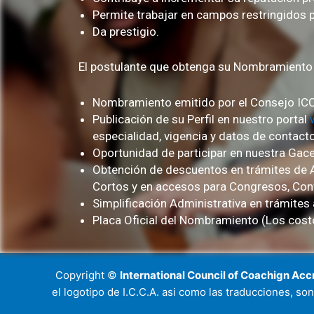
Permite trabajar en campos restringidos 
Da prestigio.
El postulante que obtenga su Nombramiento 
Nombramiento emitido por el Consejo ICCA
Publicación de su Perfil en nuestro portal
especialidad, vigencia y datos de contacto,
Oportunidad de participar en nuestra Gace
Obtención de descuentos en trámites de 
Cortos y en accesos para Congresos, Conf
Simplificación Administrativa en trámites 
Placa Oficial del Nombramiento (Los cost
Copyright ©
International Council of Coachign Accr
el logotipo de I.C.C.A. asi como las traducciones, 