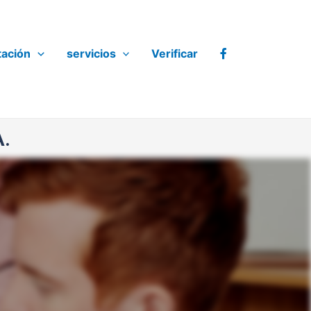
tación
servicios
Verificar
A.