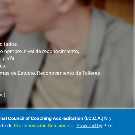
citados.
o nombre, nivel de reconocimiento,
 perfil.
es.
mas de Estudio, Reconocimiento de Talleres
s).
nal Council of Coaching Accreditation (I.C.C.A.)
© y
arte de
Pro-Innovación Soluciones.
Powered by
Pro-