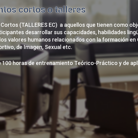
os cortos o talleres
 Cortos (TALLERES EC) a aquellos que tienen como obj
icipantes desarrollar sus capacidades, habilidades ling
los valores humanos relacionados con la formación en 
rtivo, de Imagen, Sexual etc.
 100 horas de entrenamiento Teórico-Práctico y de aplic