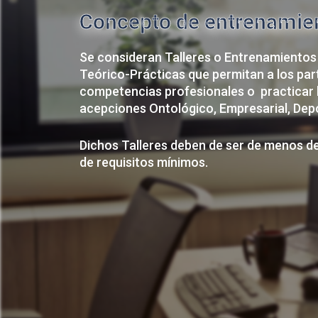
Concepto de entrenamient
Se consideran Talleres o Entrenamientos
Teórico-Prácticas que permitan a los part
competencias profesionales o practicar 
acepciones Ontológico, Empresarial, Depo
Dichos Talleres deben de ser de menos de
de requisitos mínimos.